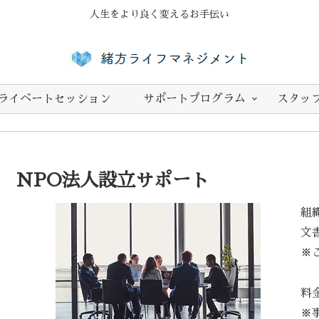
人生をより良く変えるお手伝い
ライベートセッション
サポートプログラム
スタッ
NPO法人設立サポート
組
文
※
料金
※